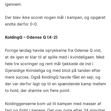
igennem.
Der blev ikke scoret nogen mål i kampen, og opgøret
endte derfor 0-0.
KoldingQ – Odense Q (4-2)
Forrige lørdag havde oprykkerne fra Odense Q vist,
at de igen er klar til at spille med i kvindeligaen. Med
hele tre scoringer og rent mål tjekkede de ind i
Gjensidige Kvindeliga og med blod på tanden efter
mere succes. Også KoldingQ havde fået en sejr, og
der var derfor lagt op til en spændende kamp mellem
to hold, der drømte om flere point.
Koldinggenserne kom ud til kampen med masser af
fart og fight i benene. Det gav pote efter 34 minutter,