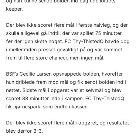
og hun kunne sende bolden ind bag udeholdets
keeper.
Der blev ikke scoret flere mål i første halvleg, og der
skulle alligevel gå indtil, der var spillet 75 minutter,
før der igen skete noget. FC Thy-ThistedQ havde dog
i mellemtiden presset gevaldigt på og var kommet
frem til flere store chancer, men ingen mål.
BSF’s Cecilie Larsen opsnappede bolden, hvorefter
hun driblede frem mod mål og fik sendt bolden ind i
nettet. Sidste mål i opgøret var et selvmål og blev
scoret 88 minutter inde i kampen. FC Thy-ThistedQ
fik hjørnespark, som endte i kassen.
Der blev ikke scoret flere mål i opgøret, og resultatet
blev derfor 3-3.