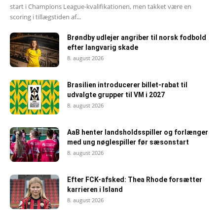
start i Champions League-kvalifikationen, men takket være en
scoring i tillægstiden af...
Brøndby udlejer angriber til norsk fodbold
efter langvarig skade
8. august 2026
Brasilien introducerer billet-rabat til
udvalgte grupper til VM i 2027
8. august 2026
AaB henter landsholdsspiller og forlænger
med ung nøglespiller før sæsonstart
8. august 2026
Efter FCK-afsked: Thea Rhode forsætter
karrieren i Island
8. august 2026