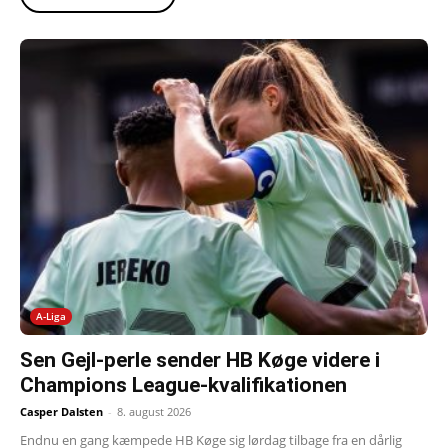
A-Liga
Sen Gejl-perle sender HB Køge videre i
Champions League-kvalifikationen
Casper Dalsten
-
8. august 2026
Endnu en gang kæmpede HB Køge sig lørdag tilbage fra en dårlig