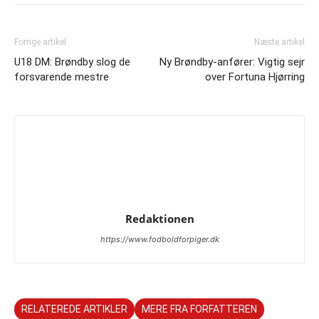
Forrige artikel
Næste artikel
U18 DM: Brøndby slog de
Ny Brøndby-anfører: Vigtig sejr
forsvarende mestre
over Fortuna Hjørring
Redaktionen
https://www.fodboldforpiger.dk
RELATEREDE ARTIKLER
MERE FRA FORFATTEREN