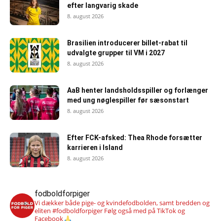
efter langvarig skade
8. august 2026
Brasilien introducerer billet-rabat til
udvalgte grupper til VM i 2027
8. august 2026
AaB henter landsholdsspiller og forlænger
med ung nøglespiller før sæsonstart
8. august 2026
Efter FCK-afsked: Thea Rhode forsætter
karrieren i Island
8. august 2026
fodboldforpiger
Vi dækker både pige- og kvindefodbolden, samt bredden og
eliten #fodboldforpiger
Følg også med på TikTok og
Facebook