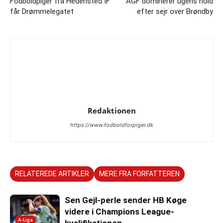
Fodboldpiger fra Hedensted IF
AGF dominerer ugens hold
får Drømmelegatet
efter sejr over Brøndby
Redaktionen
https://www.fodboldforpiger.dk
RELATEREDE ARTIKLER
MERE FRA FORFATTEREN
Sen Gejl-perle sender HB Køge
videre i Champions League-
A-Liga