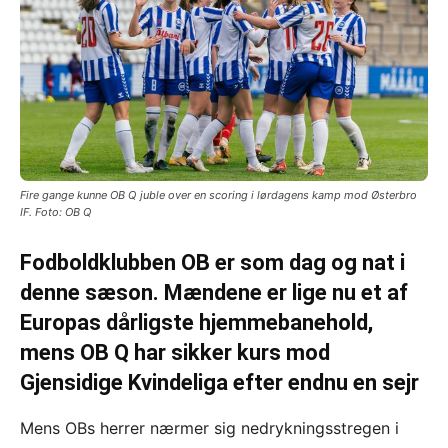
Fire gange kunne OB Q juble over en scoring i lørdagens kamp mod Østerbro
IF. Foto: OB Q
Fodboldklubben OB er som dag og nat i
denne sæson. Mændene er lige nu et af
Europas dårligste hjemmebanehold,
mens OB Q har sikker kurs mod
Gjensidige Kvindeliga efter endnu en sejr
Mens OBs herrer nærmer sig nedrykningsstregen i