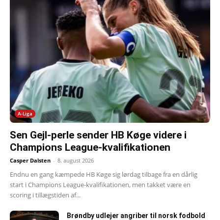
A-Liga
Sen Gejl-perle sender HB Køge videre i
Champions League-kvalifikationen
Casper Dalsten
-
8. august 2026
Endnu en gang kæmpede HB Køge sig lørdag tilbage fra en dårlig
start i Champions League-kvalifikationen, men takket være en
scoring i tillægstiden af...
Brøndby udlejer angriber til norsk fodbold