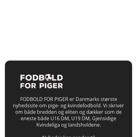
FODBOLD FOR PIGER er Danmarks største
nyhedssite om pige- og kvindefodbold. Vi skriver
om både bredden og eliten og dækker som de
eneste både U16 DM, U19 DM, Gjensidige
Kvindeliga og landsholdene.