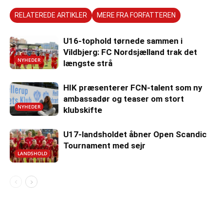
RELATEREDE ARTIKLER
MERE FRA FORFATTEREN
U16-tophold tørnede sammen i
Vildbjerg: FC Nordsjælland trak det
NYHEDER
længste strå
HIK præsenterer FCN-talent som ny
ambassadør og teaser om stort
NYHEDER
klubskifte
U17-landsholdet åbner Open Scandic
Tournament med sejr
LANDSHOLD