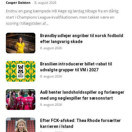
Casper Dalsten
-
8. august 2026
Endnu en gang kæmpede HB Køge sig lørdag tilbage fra en dårlig
start i Champions League-kvalifikationen, men takket være en
scoring i tillægstiden af...
Brøndby udlejer angriber til norsk fodbold
efter langvarig skade
8. august 2026
Brasilien introducerer billet-rabat til
udvalgte grupper til VM i 2027
8. august 2026
AaB henter landsholdsspiller og forlænger
med ung nøglespiller før sæsonstart
8. august 2026
Efter FCK-afsked: Thea Rhode forsætter
karrieren i Island