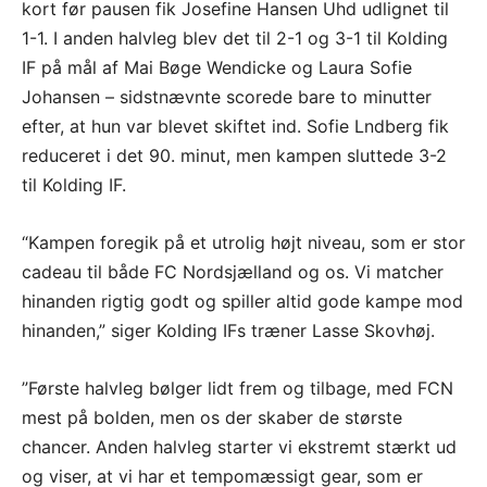
kort før pausen fik Josefine Hansen Uhd udlignet til
1-1. I anden halvleg blev det til 2-1 og 3-1 til Kolding
IF på mål af Mai Bøge Wendicke og Laura Sofie
Johansen – sidstnævnte scorede bare to minutter
efter, at hun var blevet skiftet ind. Sofie Lndberg fik
reduceret i det 90. minut, men kampen sluttede 3-2
til Kolding IF.
“Kampen foregik på et utrolig højt niveau, som er stor
cadeau til både FC Nordsjælland og os. Vi matcher
hinanden rigtig godt og spiller altid gode kampe mod
hinanden,” siger Kolding IFs træner Lasse Skovhøj.
”Første halvleg bølger lidt frem og tilbage, med FCN
mest på bolden, men os der skaber de største
chancer. Anden halvleg starter vi ekstremt stærkt ud
og viser, at vi har et tempomæssigt gear, som er