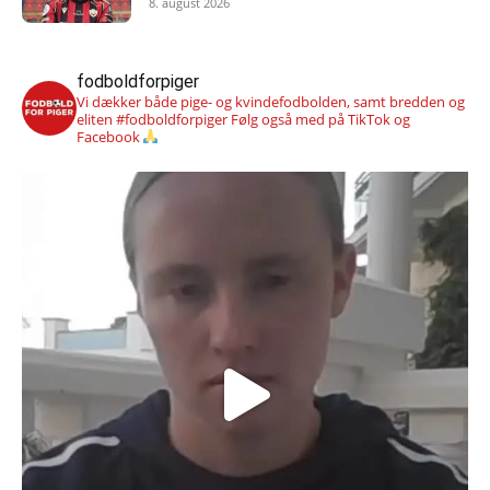
8. august 2026
fodboldforpiger
Vi dækker både pige- og kvindefodbolden, samt bredden og
eliten #fodboldforpiger
Følg også med på TikTok og
Facebook