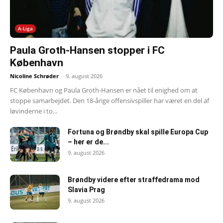
A-Liga
Paula Groth-Hansen stopper i FC
København
Nicoline Schrøder
-
9. august 2026
FC København og Paula Groth-Hansen er nået til enighed om at
stoppe samarbejdet. Den 18-årige offensivspiller har været en del af
løvinderne i to...
Fortuna og Brøndby skal spille Europa Cup
– her er de...
9. august 2026
Brøndby videre efter straffedrama mod
Slavia Prag
9. august 2026