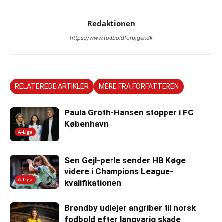
Redaktionen
https://www.fodboldforpiger.dk
RELATEREDE ARTIKLER
MERE FRA FORFATTEREN
Paula Groth-Hansen stopper i FC
København
A-Liga
Sen Gejl-perle sender HB Køge
videre i Champions League-
A-Liga
kvalifikationen
Brøndby udlejer angriber til norsk
fodbold efter langvarig skade