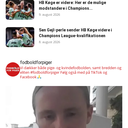
HB Køge er videre: Her er de mulige
modstandere i Champions...
9. august 2026
Sen Gejl-perle sender HB Køge videre i
Champions League-kvalifikationen
8. august 2026
fodboldforpiger
Vi dækker både pige- og kvindefodbolden, samt bredden og
eliten #fodboldforpiger
Følg også med på TikTok og
Facebook