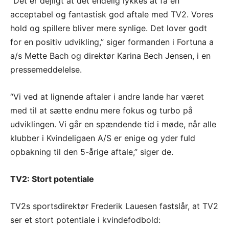
“Det er dejligt at det endelig lykkes at få en
acceptabel og fantastisk god aftale med TV2. Vores
hold og spillere bliver mere synlige. Det lover godt
for en positiv udvikling,” siger formanden i Fortuna a
a/s Mette Bach og direktør Karina Bech Jensen, i en
pressemeddelelse.
“Vi ved at lignende aftaler i andre lande har været
med til at sætte endnu mere fokus og turbo på
udviklingen. Vi går en spændende tid i møde, når alle
klubber i Kvindeligaen A/S er enige og yder fuld
opbakning til den 5-årige aftale,” siger de.
TV2: Stort potentiale
TV2s sportsdirektør Frederik Lauesen fastslår, at TV2
ser et stort potentiale i kvindefodbold: