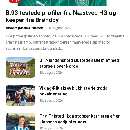
B-Liga
B.93 testede profiler fra Næstved HG og
keeper fra Brøndby
Anders Juncker Nielsen
-
10. august 2026
Fire prøvespillere var med, da B.93 besejrede BSF med 3-0 i lørdagens
træningskamp. Katrine Krag-Andersen markerede sig med to
scoringer før pausen. Er du glad...
U17-landshshold sluttede stærkt af med
storsejr over Norge
10. august 2026
Viking/RIK skrev klubhistorie trods
pokalnederlag
10. august 2026
Thy-Thisted-ikon stopper karrieren efter
klubbens nedjusteringer
10. august 2026