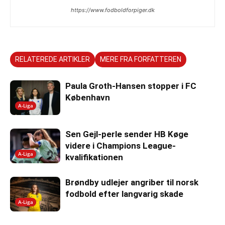
https://www.fodboldforpiger.dk
RELATEREDE ARTIKLER
MERE FRA FORFATTEREN
Paula Groth-Hansen stopper i FC
København
A-Liga
Sen Gejl-perle sender HB Køge
videre i Champions League-
A-Liga
kvalifikationen
Brøndby udlejer angriber til norsk
fodbold efter langvarig skade
A-Liga