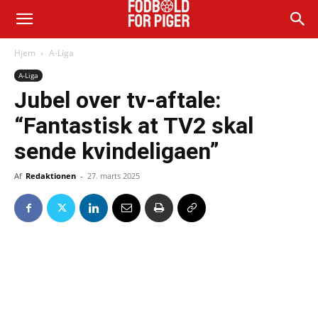
Hjem
A-Liga
A-Liga
Jubel over tv-aftale:
“Fantastisk at TV2 skal
sende kvindeligaen”
Af
Redaktionen
-
27. marts 2025