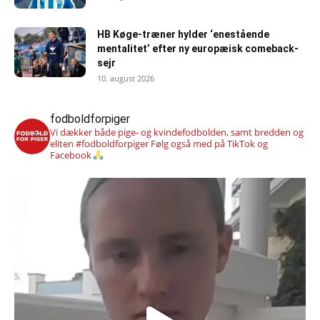
HB Køge-træner hylder ‘enestående
mentalitet’ efter ny europæisk comeback-
sejr
10. august 2026
fodboldforpiger
Vi dækker både pige- og kvindefodbolden, samt bredden og
eliten #fodboldforpiger
Følg også med på TikTok og
Facebook