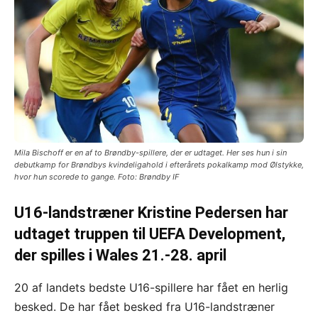
Mila Bischoff er en af to Brøndby-spillere, der er udtaget. Her ses hun i sin
debutkamp for Brøndbys kvindeligahold i efterårets pokalkamp mod Ølstykke,
hvor hun scorede to gange. Foto: Brøndby IF
U16-landstræner Kristine Pedersen har
udtaget truppen til UEFA Development,
der spilles i Wales 21.-28. april
20 af landets bedste U16-spillere har fået en herlig
besked. De har fået besked fra U16-landstræner