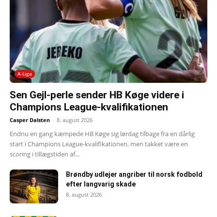
A-Liga
Sen Gejl-perle sender HB Køge videre i
Champions League-kvalifikationen
Casper Dalsten
-
8. august 2026
Endnu en gang kæmpede HB Køge sig lørdag tilbage fra en dårlig
start i Champions League-kvalifikationen, men takket være en
scoring i tillægstiden af...
Brøndby udlejer angriber til norsk fodbold
efter langvarig skade
8. august 2026