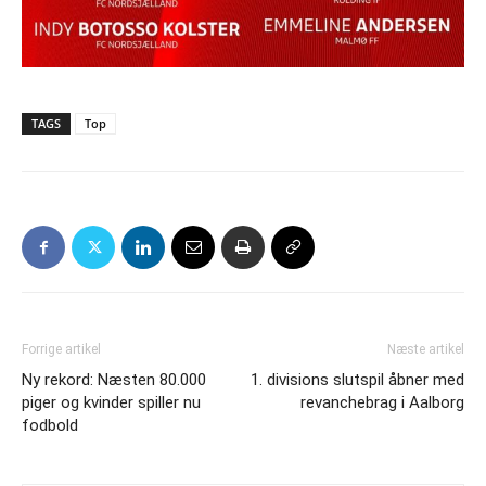
TAGS
Top
Forrige artikel
Næste artikel
Ny rekord: Næsten 80.000
1. divisions slutspil åbner med
piger og kvinder spiller nu
revanchebrag i Aalborg
fodbold