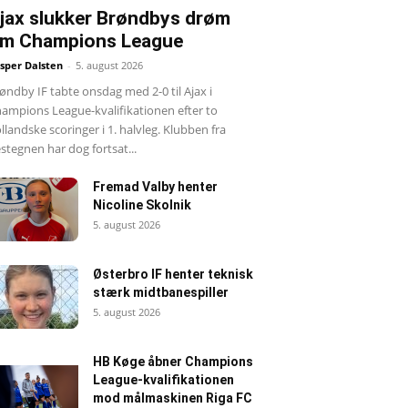
jax slukker Brøndbys drøm
m Champions League
sper Dalsten
-
5. august 2026
øndby IF tabte onsdag med 2-0 til Ajax i
ampions League-kvalifikationen efter to
llandske scoringer i 1. halvleg. Klubben fra
stegnen har dog fortsat...
Fremad Valby henter
Nicoline Skolnik
5. august 2026
Østerbro IF henter teknisk
stærk midtbanespiller
5. august 2026
HB Køge åbner Champions
League-kvalifikationen
mod målmaskinen Riga FC