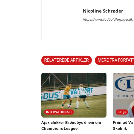
Nicoline Schrøder
https://www.fodboldforpiger.dk
RELATEREDE ARTIKLER
MERE FRA FORFA
INTERNATIONALT
C-Liga
Ajax slukker Brøndbys drøm om
Fremad Val
Champions League
Skolnik