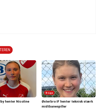
TTEREN
B-Liga
by henter Nicoline
Østerbro IF henter teknisk stærk
midtbanespiller