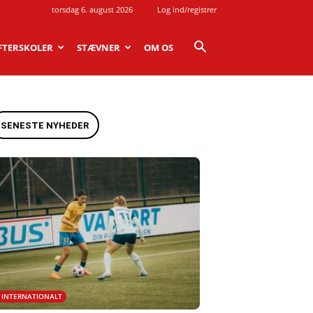
torsdag 6. august 2026
Log ind/registrer
FTERSKOLER
STÆVNER
OM OS
SENESTE NYHEDER
INTERNATIONALT