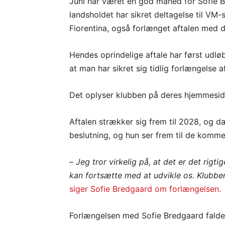
Juni har været en god måned for Sofie B
landsholdet har sikret deltagelse til VM-
Fiorentina, også forlænget aftalen med 
Hendes oprindelige aftale har først udl
at man har sikret sig tidlig forlængelse 
Det oplyser klubben på deres hjemmesid
Aftalen strækker sig frem til 2028, og da
beslutning, og hun ser frem til de kommend
–
Jeg tror virkelig på, at det er det rigt
kan fortsætte med at udvikle os. Klubben
siger Sofie Bredgaard om forlængelsen.
Forlængelsen med Sofie Bredgaard falder