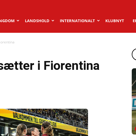
NGDOM
LANDSHOLD
INTERNATIONALT
KLUBNYT
E
Fiorentina
sætter i Fiorentina