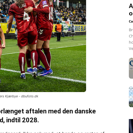
A
o
Ca
Br
Ch
ho
Ve
ders Kjærbye - dbufoto.dk
forlænget aftalen med den danske
, indtil 2028.