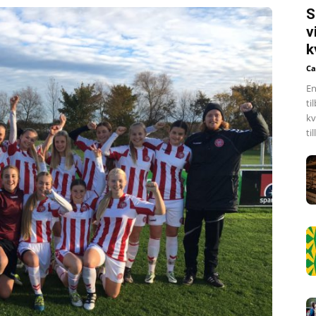
S
v
k
Ca
En
ti
kv
ti