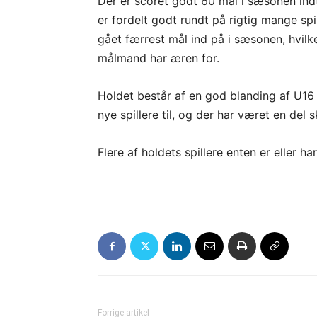
Der er scoret godt 60 mål i sæsonen indt
er fordelt godt rundt på rigtig mange spi
gået færrest mål ind på i sæsonen, hvilk
målmand har æren for.
Holdet består af en god blanding af U16
nye spillere til, og der har været en de
Flere af holdets spillere enten er eller h
Forrige artikel