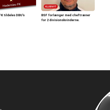
KLUBNYT
K tildeles DBU’s
BSF forlænger med cheftræner
for 2 divisionskvinderne.
e