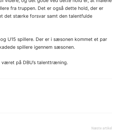
il videre, og det gode ved dette hold er, at målene
llere fra truppen. Det er også dette hold, der er
et det stærke forsvar samt den talentfulde
 og U15 spillere. Der er i sæsonen kommet et par
l skadede spillere igennem sæsonen.
ar været på DBU’s talenttræning.
Næste artikel