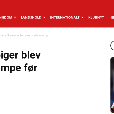
NGDOM
LANDSHOLD
INTERNATIONALT
KLUBNYT
E
ndere 3 kampe før sæsonafslutning
iger blev
ampe før