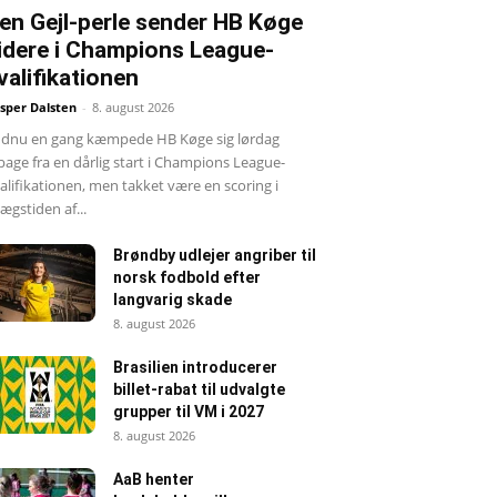
en Gejl-perle sender HB Køge
idere i Champions League-
valifikationen
sper Dalsten
-
8. august 2026
dnu en gang kæmpede HB Køge sig lørdag
lbage fra en dårlig start i Champions League-
alifikationen, men takket være en scoring i
llægstiden af...
Brøndby udlejer angriber til
norsk fodbold efter
langvarig skade
8. august 2026
Brasilien introducerer
billet-rabat til udvalgte
grupper til VM i 2027
8. august 2026
AaB henter