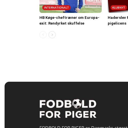
INTERNATIONALT
KLUBNYT
HB Køge-cheftræner om Europa-
Haderslev F
exit: Rendyrket skuffelse
pigelicens
FODBOLD FOR PIGER er Danmarks størst