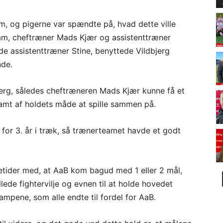
, og pigerne var spændte på, hvad dette ville
am, cheftræner Mads Kjær og assistenttræner
 assistenttræner Stine, benyttede Vildbjerg
nde.
dbjerg, således cheftræneren Mads Kjær kunne få et
 samt af holdets måde at spille sammen på.
 for 3. år i træk, så trænerteamet havde et godt
etider med, at AaB kom bagud med 1 eller 2 mål,
ede fightervilje og evnen til at holde hovedet
ampene, som alle endte til fordel for AaB.