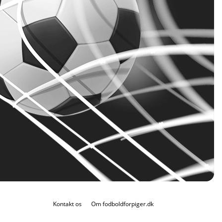
Kontakt os
Om fodboldforpiger.dk