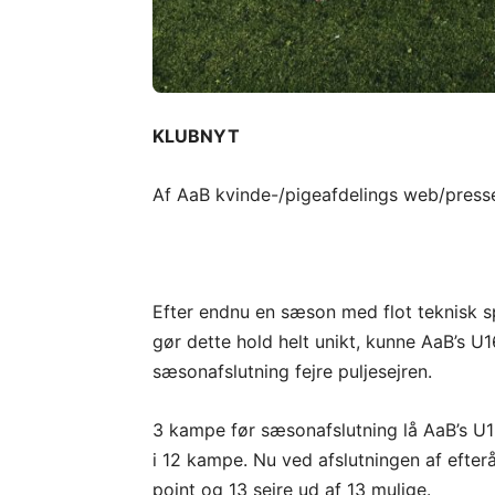
KLUBNYT
Af AaB kvinde-/pigeafdelings web/presse
Efter endnu en sæson med flot teknisk s
gør dette hold helt unikt, kunne AaB’s U
sæsonafslutning fejre puljesejren.
3 kampe før sæsonafslutning lå AaB’s U16
i 12 kampe. Nu ved afslutningen af efter
point og 13 sejre ud af 13 mulige.