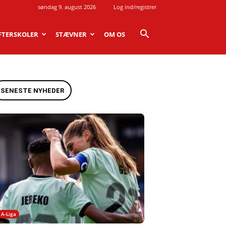
søndag 9. august 2026
Log ind/registrer
FTERSKOLER
STÆVNER
OM OS
SENESTE NYHEDER
A-Liga