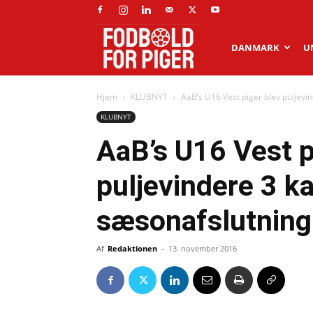
Fodbold
DANMARK
U
Hjem
KLUBNYT
AaB’s U16 Vest piger blev puljevi
for
KLUBNYT
AaB’s U16 Vest p
piger
puljevindere 3 k
sæsonafslutning
Af
Redaktionen
-
13. november 2016