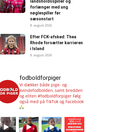
landsholdsspiller og
forlænger med ung
nøglespiller før
sæsonstart
8. august 2026
Efter FCK-afsked: Thea
Rhode forsætter karrieren
i Island
8. august 2026
fodboldforpiger
Vi dækker både pige- og
kvindefodbolden, samt bredden
og eliten #fodboldforpiger
Følg
også med på TikTok og Facebook