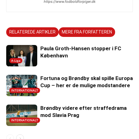
https://www.fodboldforpiger.dk
RELATEREDE ARTIKLER
MERE FRA FORFATTEREN
Paula Groth-Hansen stopper i FC
København
A-Liga
Fortuna og Brøndby skal spille Europa
Cup – her er de mulige modstandere
INTERNATIONALT
Brøndby videre efter straffedrama
mod Slavia Prag
INTERNATIONALT