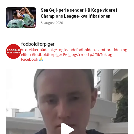
Sen Gejl-perle sender HB Køge videre i
Champions League-kvalifikationen
8. august 2026
fodboldforpiger
Vi dækker både pige- og kvindefodbolden, samt bredden og
eliten #fodboldforpiger
Følg også med på TikTok og
Facebook