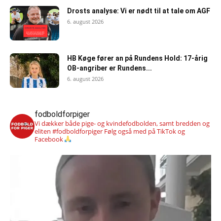
Drosts analyse: Vi er nødt til at tale om AGF
6. august 2026
HB Køge fører an på Rundens Hold: 17-årig
OB-angriber er Rundens...
6. august 2026
fodboldforpiger
Vi dækker både pige- og kvindefodbolden, samt bredden og
eliten #fodboldforpiger
Følg også med på TikTok og
Facebook