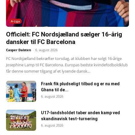
A-Liga
Officielt: FC Nordsjælland sælger 16-årig
dansker til FC Barcelona
Casper Dalsten
-
6. august 2026
FC Nordsjælland bekræfter torsdag, at klubben har solgt 16-årige
Josephine Lamp til FC Barcelona. Europas bedste kvindefodboldklub
får denne sommer tilgang af et lysende dansk...
Frank fik pludseligt tilbud og er nu med
Ghana til de...
6. august 2026
U17-landsholdet taber anden kamp ved
skandinavisk test-turnering
6. august 2026