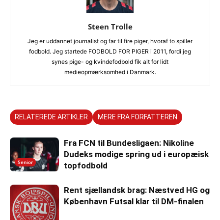
Steen Trolle
Jeg er uddannet journalist og far til fire piger, hvoraf to spiller
fodbold. Jeg startede FODBOLD FOR PIGER i 2011, fordi jeg
synes pige- og kvindefodbold fik alt for lidt
medieopmærksomhed i Danmark.
RELATEREDE ARTIKLER
MERE FRA FORFATTEREN
Fra FCN til Bundesligaen: Nikoline
Dudeks modige spring ud i europæisk
Senior
topfodbold
Rent sjællandsk brag: Næstved HG og
København Futsal klar til DM-finalen