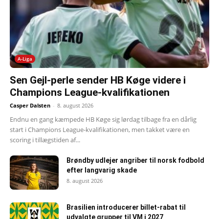
A-Liga
Sen Gejl-perle sender HB Køge videre i
Champions League-kvalifikationen
Casper Dalsten
-
8. august 2026
Endnu en gang kæmpede HB Køge sig lørdag tilbage fra en dårlig
start i Champions League-kvalifikationen, men takket være en
scoring i tillægstiden af...
Brøndby udlejer angriber til norsk fodbold
efter langvarig skade
8. august 2026
Brasilien introducerer billet-rabat til
udvalgte grupper til VM i 2027