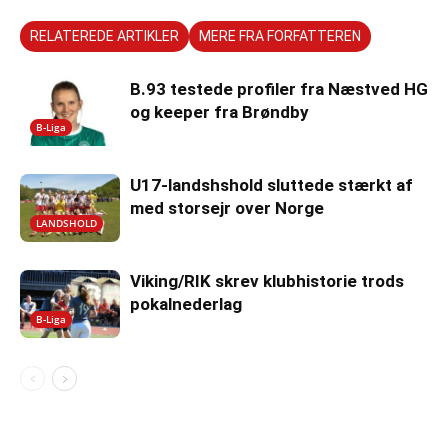
RELATEREDE ARTIKLER
MERE FRA FORFATTEREN
B.93 testede profiler fra Næstved HG
og keeper fra Brøndby
B-Liga
U17-landshshold sluttede stærkt af
med storsejr over Norge
LANDSHOLD
Viking/RIK skrev klubhistorie trods
pokalnederlag
B-Liga