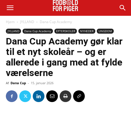
Hjem
JYLLAND
Dana Cup Academy
JYLLAND
Dana Cup Academy
EFTERSKOLER
NYHEDER
UNGDOM
Dana Cup Academy gør klar
til et nyt skoleår – og er
allerede i gang med at fylde
værelserne
Af
Dana Cup
-
15. januar 2026