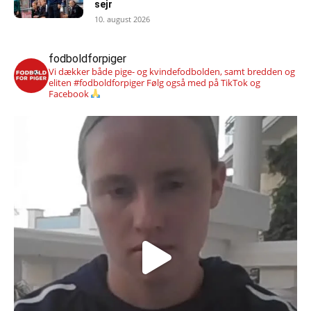
sejr
10. august 2026
fodboldforpiger
Vi dækker både pige- og kvindefodbolden, samt bredden og
eliten #fodboldforpiger
Følg også med på TikTok og
Facebook