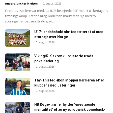
Anders Juncker Nielsen
-
10. august 2026
Fire prøvespillere var med, da B.93 besejrede BSF med 3-0 i lørdagens
træningskamp. Katrine Krag-Andersen markerede sig med to
scoringer før pausen. Er du glad...
U17-landshshold sluttede stærkt af med
storsejr over Norge
10. august 2026
Viking/RIK skrev klubhistorie trods
pokalnederlag
10. august 2026
Thy-Thisted-ikon stopper karrieren efter
klubbens nedjusteringer
10. august 2026
HB Køge-træner hylder ‘enestående
mentalitet’ efter ny europæisk comeback-