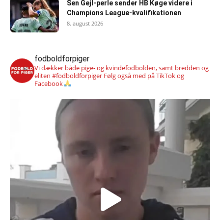
Sen Gejl-perle sender HB Køge videre i
Champions League-kvalifikationen
8. august 2026
fodboldforpiger
Vi dækker både pige- og kvindefodbolden, samt bredden og
eliten #fodboldforpiger
Følg også med på TikTok og
Facebook