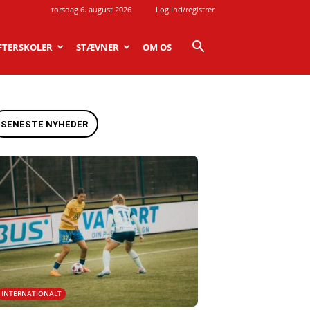
torsdag 6. august 2026
Log ind/registrer
FTERSKOLER
STÆVNER
OM OS
SENESTE NYHEDER
INTERNATIONALT