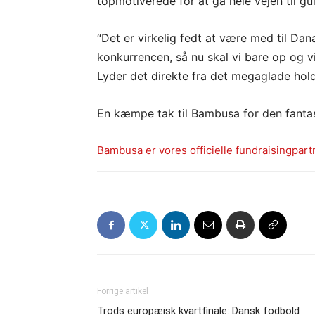
topmotiverede for at gå hele vejen til gu
“Det er virkelig fedt at være med til Dan
konkurrencen, så nu skal vi bare op og vi
Lyder det direkte fra det megaglade hold
En kæmpe tak til Bambusa for den fantas
Bambusa er vores officielle fundraisingpart
Forrige artikel
Trods europæisk kvartfinale: Dansk fodbold