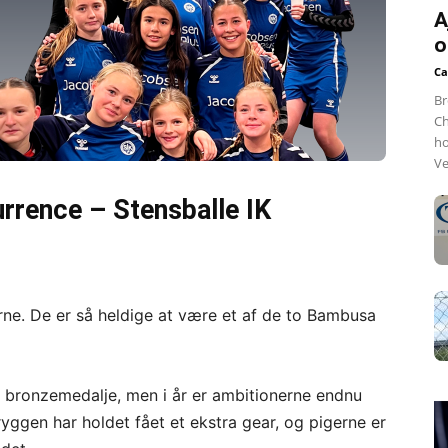
A
o
Ca
Br
Ch
ho
Ve
rence – Stensballe IK
ne. De er så heldige at være et af de to Bambusa
t bronzemedalje, men i år er ambitionerne endnu
yggen har holdet fået et ekstra gear, og pigerne er