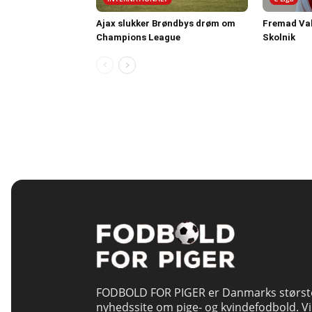
Ajax slukker Brøndbys drøm om
Fremad Val
Champions League
Skolnik
FODBOLD FOR PIGER er Danmarks størst
nyhedssite om pige- og kvindefodbold. Vi