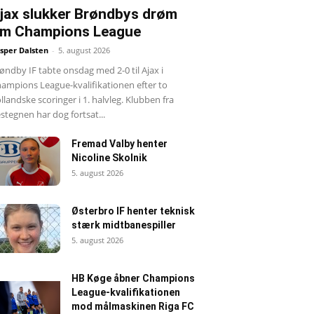
jax slukker Brøndbys drøm
m Champions League
sper Dalsten
-
5. august 2026
øndby IF tabte onsdag med 2-0 til Ajax i
ampions League-kvalifikationen efter to
llandske scoringer i 1. halvleg. Klubben fra
stegnen har dog fortsat...
Fremad Valby henter
Nicoline Skolnik
5. august 2026
Østerbro IF henter teknisk
stærk midtbanespiller
5. august 2026
HB Køge åbner Champions
League-kvalifikationen
mod målmaskinen Riga FC