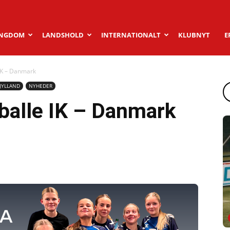
NGDOM
LANDSHOLD
INTERNATIONALT
KLUBNYT
E
e IK – Danmark
JYLLAND
NYHEDER
sballe IK – Danmark