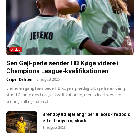
A-Liga
Sen Gejl-perle sender HB Køge videre i
Champions League-kvalifikationen
Casper Dalsten
-
8. august 2026
Endnu en gang kæmpede HB Køge sig lørdag tilbage fra en dårlig
start i Champions League-kvalifikationen, men takket være en
scoring i tillægstiden af...
Brøndby udlejer angriber til norsk fodbold
efter langvarig skade
8. august 2026