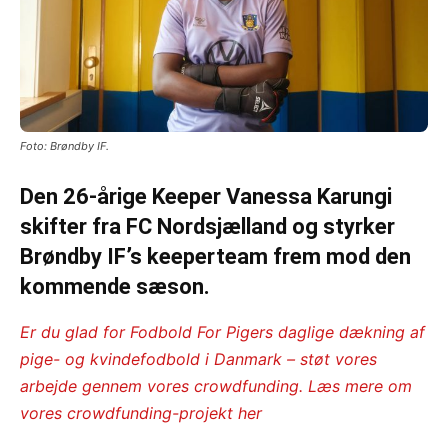
Foto: Brøndby IF.
Den 26-årige Keeper Vanessa Karungi
skifter fra FC Nordsjælland og styrker
Brøndby IF’s keeperteam frem mod den
kommende sæson.
Er du glad for Fodbold For Pigers daglige dækning af
pige- og kvindefodbold i Danmark – støt vores
arbejde gennem vores crowdfunding. L
æs mere om
vores crowdfunding-projekt her