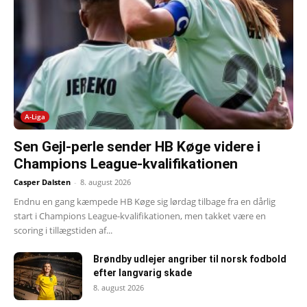
A-Liga
Sen Gejl-perle sender HB Køge videre i
Champions League-kvalifikationen
Casper Dalsten
-
8. august 2026
Endnu en gang kæmpede HB Køge sig lørdag tilbage fra en dårlig
start i Champions League-kvalifikationen, men takket være en
scoring i tillægstiden af...
Brøndby udlejer angriber til norsk fodbold
efter langvarig skade
8. august 2026