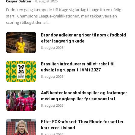
Casper Dalsten
-
8. august 2026
Endnu en gang kæmpede HB Køge sig lørdag tilbage fra en dårlig
start i Champions League-kvalifikationen, men takket være en
scoring i tillægstiden af...
Brøndby udlejer angriber til norsk fodbold
efter langvarig skade
8. august 2026
Brasilien introducerer billet-rabat til
udvalgte grupper til VM i 2027
8. august 2026
AaB henter landsholdsspiller og forlænger
med ung nøglespiller før sæsonstart
8. august 2026
Efter FCK-afsked: Thea Rhode forsætter
karrieren i Island
8. august 2026