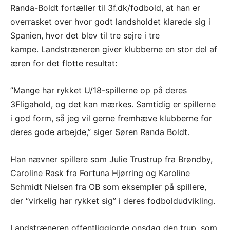
Randa-Boldt fortæller til 3f.dk/fodbold, at han er
overrasket over hvor godt landsholdet klarede sig i
Spanien, hvor det blev til tre sejre i tre
kampe. Landstræneren giver klubberne en stor del af
æren for det flotte resultat:
”Mange har rykket U/18-spillerne op på deres
3Fligahold, og det kan mærkes. Samtidig er spillerne
i god form, så jeg vil gerne fremhæve klubberne for
deres gode arbejde,” siger Søren Randa Boldt.
Han nævner spillere som Julie Trustrup fra Brøndby,
Caroline Rask fra Fortuna Hjørring og Karoline
Schmidt Nielsen fra OB som eksempler på spillere,
der “virkelig har rykket sig” i deres fodboldudvikling.
Landstræneren offentliggjorde onsdag den trup, som