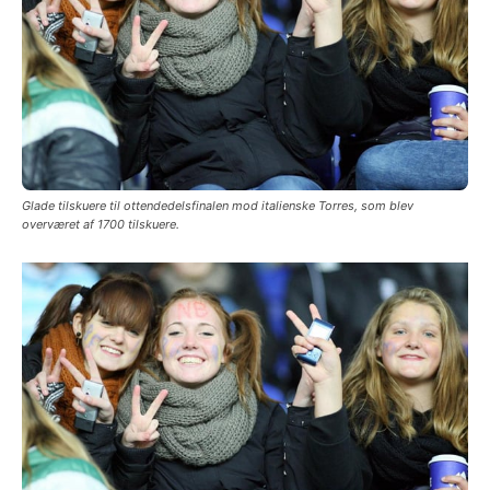
Glade tilskuere til ottendedelsfinalen mod italienske Torres, som blev
overværet af 1700 tilskuere.