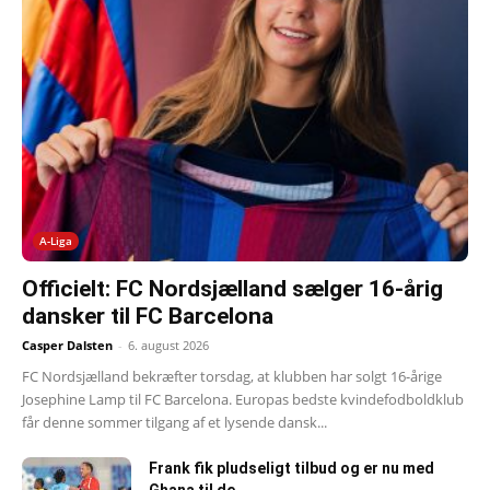
A-Liga
Officielt: FC Nordsjælland sælger 16-årig
dansker til FC Barcelona
Casper Dalsten
-
6. august 2026
FC Nordsjælland bekræfter torsdag, at klubben har solgt 16-årige
Josephine Lamp til FC Barcelona. Europas bedste kvindefodboldklub
får denne sommer tilgang af et lysende dansk...
Frank fik pludseligt tilbud og er nu med