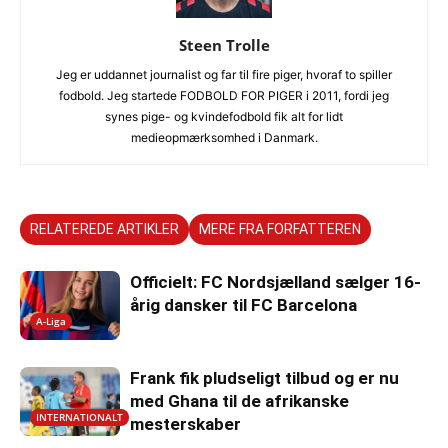
Steen Trolle
Jeg er uddannet journalist og far til fire piger, hvoraf to spiller
fodbold. Jeg startede FODBOLD FOR PIGER i 2011, fordi jeg
synes pige- og kvindefodbold fik alt for lidt
medieopmærksomhed i Danmark.
RELATEREDE ARTIKLER
MERE FRA FORFATTEREN
Officielt: FC Nordsjælland sælger 16-
årig dansker til FC Barcelona
A-Liga
Frank fik pludseligt tilbud og er nu
med Ghana til de afrikanske
INTERNATIONALT
mesterskaber