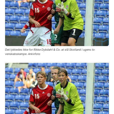
Det lykkedes ikke for Rikke Dybdahl & Co. at slå Skotland i ugens to
venskabskampe. Arkivfoto