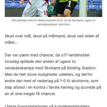
Det lykkedes ikke for Rikke Dybdahl & Co. at slå Skotland i ugens to
venskabskampe. Arkivfoto
Skud over mål, skud på målmand, skud ved siden af
målet…
Der var pænt med chancer, da u17-landsholdet
torsdag spillede den anden af ugens to
venskabskampe med Skotland på Kolding Stadion.
Men de helt store muligheder udeblev, og derfor
endte det med et nederlag på 1-0 til skotterne, som
slap afsted i en kontra i første halvleg og scorede på
en af sine meget få chancer.
I følge liveopdateringen på kvindelandsholdets