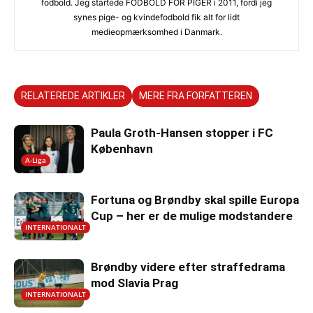
fodbold. Jeg startede FODBOLD FOR PIGER i 2011, fordi jeg
synes pige- og kvindefodbold fik alt for lidt
medieopmærksomhed i Danmark.
RELATEREDE ARTIKLER
MERE FRA FORFATTEREN
Paula Groth-Hansen stopper i FC
København
A-Liga
Fortuna og Brøndby skal spille Europa
Cup – her er de mulige modstandere
INTERNATIONALT
Brøndby videre efter straffedrama
mod Slavia Prag
INTERNATIONALT