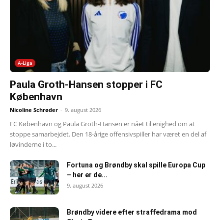
A-Liga
Paula Groth-Hansen stopper i FC
København
Nicoline Schrøder
-
9. august 2026
FC København og Paula Groth-Hansen er nået til enighed om at
stoppe samarbejdet. Den 18-årige offensivspiller har været en del af
løvinderne i to...
Fortuna og Brøndby skal spille Europa Cup
– her er de...
9. august 2026
Brøndby videre efter straffedrama mod