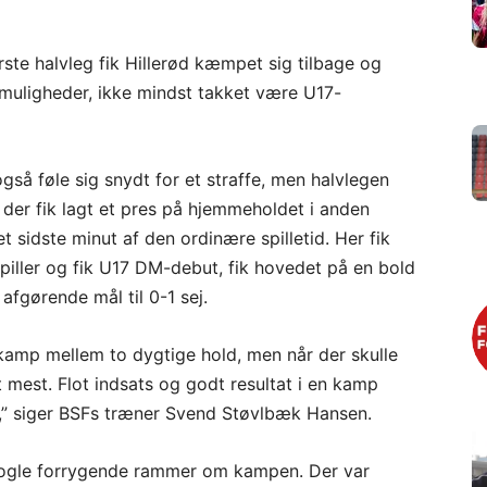
rste halvleg fik Hillerød kæmpet sig tilbage og
 muligheder, ikke mindst takket være U17-
også føle sig snydt for et straffe, men halvlegen
, der fik lagt et pres på hjemmeholdet i anden
t sidste minut af den ordinære spilletid. Her fik
piller og fik U17 DM-debut, fik hovedet på en bold
afgørende mål til 0-1 sej.
s kamp mellem to dygtige hold, men når der skulle
et mest. Flot indsats og godt resultat i en kamp
re,” siger BSFs træner Svend Støvlbæk Hansen.
e nogle forrygende rammer om kampen. Der var