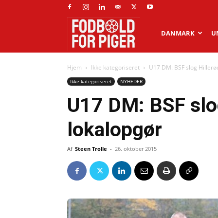
Fodbold
DANMARK
U
Hjem
Ikke kategoriseret
U17 DM: BSF slog Hillerød
for
Ikke kategoriseret
NYHEDER
U17 DM: BSF slog
piger
lokalopgør
Af
Steen Trolle
-
26. oktober 2015