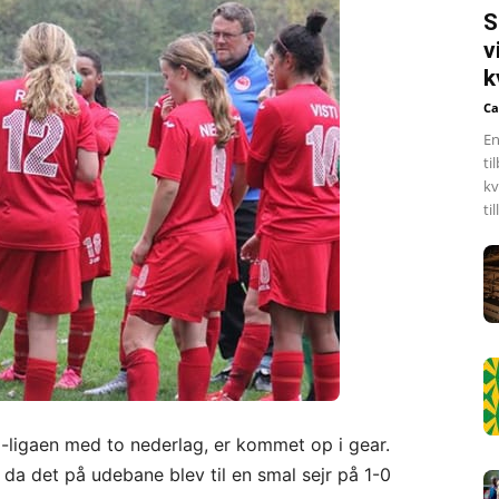
S
v
k
Ca
En
ti
kv
ti
M-ligaen med to nederlag, er kommet op i gear.
 da det på udebane blev til en smal sejr på 1-0