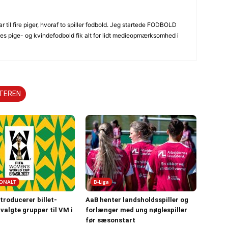
r til fire piger, hvoraf to spiller fodbold. Jeg startede FODBOLD
nes pige- og kvindefodbold fik alt for lidt medieopmærksomhed i
TTEREN
IONALT
B-Liga
ntroducerer billet-
AaB henter landsholdsspiller og
dvalgte grupper til VM i
forlænger med ung nøglespiller
før sæsonstart