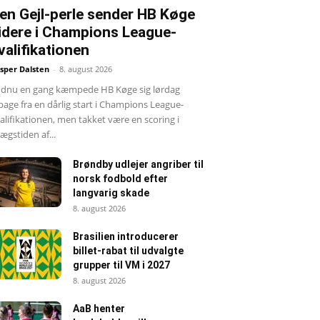
en Gejl-perle sender HB Køge
idere i Champions League-
valifikationen
sper Dalsten
-
8. august 2026
dnu en gang kæmpede HB Køge sig lørdag
lbage fra en dårlig start i Champions League-
alifikationen, men takket være en scoring i
llægstiden af...
Brøndby udlejer angriber til
norsk fodbold efter
langvarig skade
8. august 2026
Brasilien introducerer
billet-rabat til udvalgte
grupper til VM i 2027
8. august 2026
AaB henter