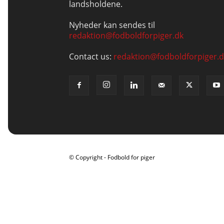
landsholdene.
Nyheder kan sendes til
redaktion@fodboldforpiger.dk
Contact us:
redaktion@fodboldforpiger.d
© Copyright - Fodbold for piger