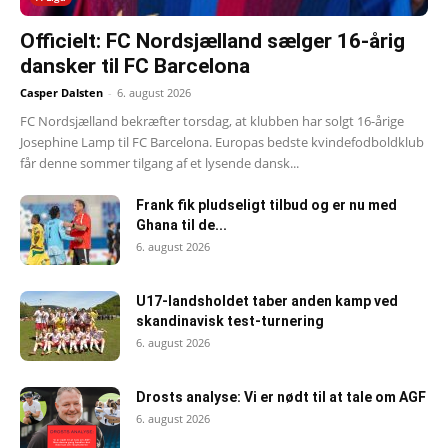
Officielt: FC Nordsjælland sælger 16-årig
dansker til FC Barcelona
Casper Dalsten
-
6. august 2026
FC Nordsjælland bekræfter torsdag, at klubben har solgt 16-årige
Josephine Lamp til FC Barcelona. Europas bedste kvindefodboldklub
får denne sommer tilgang af et lysende dansk...
Frank fik pludseligt tilbud og er nu med
Ghana til de...
6. august 2026
U17-landsholdet taber anden kamp ved
skandinavisk test-turnering
6. august 2026
Drosts analyse: Vi er nødt til at tale om AGF
6. august 2026