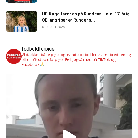
HB Køge fører an på Rundens Hold: 17-årig
OB-angriber er Rundens...
6. august 2026
fodboldforpiger
Vi dækker både pige- og kvindefodbolden, samt bredden og
eliten #fodboldforpiger
Følg også med på TikTok og
Facebook