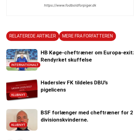
https://www.fodboldforpiger.dk
RELATEREDE ARTIKLER
MERE FRA FORFATTEREN
HB Køge-cheftræner om Europa-exit:
Rendyrket skuffelse
INTERNATIONALT
Haderslev FK tildeles DBU’s
pigelicens
KLUBNYT
BSF forlænger med cheftræner for 2
divisionskvinderne.
KLUBNYT