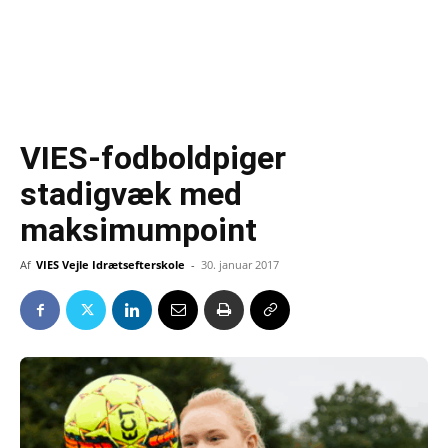
VIES-fodboldpiger
stadigvæk med
maksimumpoint
Af
VIES Vejle Idrætsefterskole
-
30. januar 2017