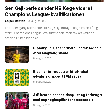
Sen Gejl-perle sender HB Køge videre i
Champions League-kvalifikationen
Casper Dalsten
-
8. august 2026
Endnu en gang kæmpede HB Køge sig lørdag tilbage fra en dårlig
start i Champions League-kvalifikationen, men takket være en
scoring i tillægstiden af...
Brøndby udlejer angriber til norsk fodbold
efter langvarig skade
8. august 2026
Brasilien introducerer billet-rabat til
udvalgte grupper til VM i 2027
8. august 2026
AaB henter landsholdsspiller og forlænger
med ung nøglespiller før sæsonstart
8. august 2026