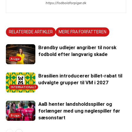
https://fodboldforpiger.dk
RELATEREDE ARTIKLER
MERE FRA FORFATTEREN
Brøndby udlejer angriber til norsk
fodbold efter langvarig skade
A-Liga
Brasilien introducerer billet-rabat til
udvalgte grupper til VM i 2027
INTERNATIONALT
AaB henter landsholdsspiller og
forlænger med ung nøglespiller før
B-Liga
sæsonstart