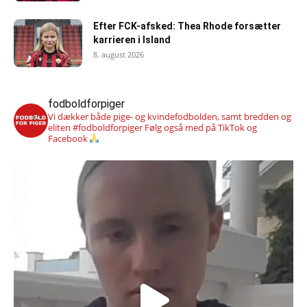
Efter FCK-afsked: Thea Rhode forsætter
karrieren i Island
8. august 2026
fodboldforpiger
Vi dækker både pige- og kvindefodbolden, samt bredden og
eliten #fodboldforpiger
Følg også med på TikTok og
Facebook