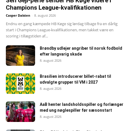
Sen Gejl-perle sender HB Køge videre i
Champions League-kvalifikationen
Casper Dalsten
-
8. august 2026
Endnu en gang kæmpede HB Køge sig lørdag tilbage fra en dårlig
start i Champions League-kvalifikationen, men takket være en
scoring i tillægstiden af...
Brøndby udlejer angriber til norsk fodbold
efter langvarig skade
8. august 2026
Brasilien introducerer billet-rabat til
udvalgte grupper til VM i 2027
8. august 2026
AaB henter landsholdsspiller og forlænger
med ung nøglespiller før sæsonstart
8. august 2026