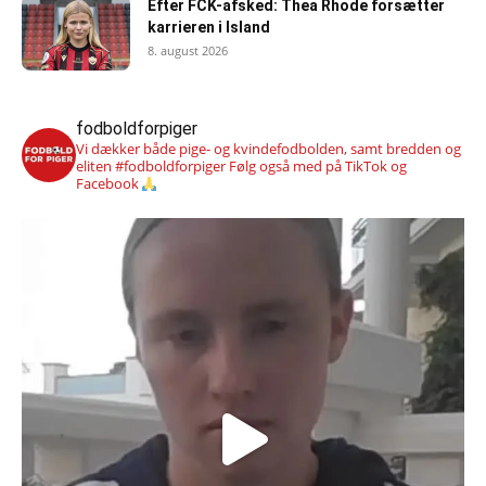
Efter FCK-afsked: Thea Rhode forsætter
karrieren i Island
8. august 2026
fodboldforpiger
Vi dækker både pige- og kvindefodbolden, samt bredden og
eliten #fodboldforpiger
Følg også med på TikTok og
Facebook