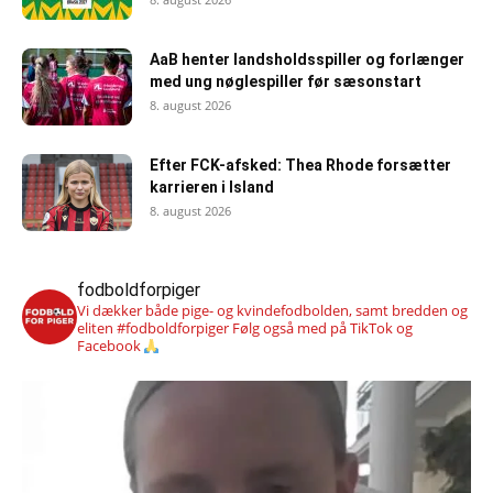
AaB henter landsholdsspiller og forlænger
med ung nøglespiller før sæsonstart
8. august 2026
Efter FCK-afsked: Thea Rhode forsætter
karrieren i Island
8. august 2026
fodboldforpiger
Vi dækker både pige- og kvindefodbolden, samt bredden og
eliten #fodboldforpiger
Følg også med på TikTok og
Facebook