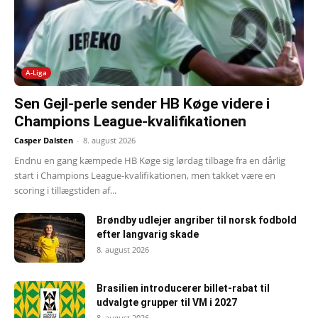
A-Liga
Sen Gejl-perle sender HB Køge videre i
Champions League-kvalifikationen
Casper Dalsten
-
8. august 2026
Endnu en gang kæmpede HB Køge sig lørdag tilbage fra en dårlig
start i Champions League-kvalifikationen, men takket være en
scoring i tillægstiden af...
Brøndby udlejer angriber til norsk fodbold
efter langvarig skade
8. august 2026
Brasilien introducerer billet-rabat til
udvalgte grupper til VM i 2027
8. august 2026