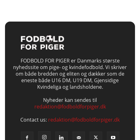
FODBOLD FOR PIGER er Danmarks største
nyhedssite om pige- og kvindefodbold. Vi skriver
om både bredden og eliten og dækker som de
eneste både U16 DM, U19 DM, Gjensidige
Kvindeliga og landsholdene.
Nyheder kan sendes til
redaktion@fodboldforpiger.dk
Contact us:
redaktion@fodboldforpiger.dk