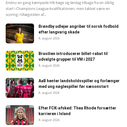
Endnu en gang kæmpede HB Køge sig lørdag tilbage fra en dårlig
start i Champions League-kvalifikationen, men takket være en
scoring i tillægstiden af...
Brøndby udlejer angriber til norsk fodbold
efter langvarig skade
8. august 2026
Brasilien introducerer billet-rabat til
udvalgte grupper til VM i 2027
8. august 2026
AaB henter landsholdsspiller og forlænger
med ung nøglespiller før sæsonstart
8. august 2026
Efter FCK-afsked: Thea Rhode forsætter
karrieren i Island
8. august 2026