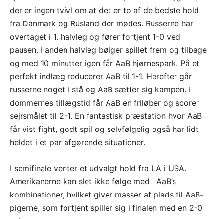
der er ingen tvivl om at det er to af de bedste hold
fra Danmark og Rusland der mødes. Russerne har
overtaget i 1. halvleg og fører fortjent 1-0 ved
pausen. I anden halvleg bølger spillet frem og tilbage
og med 10 minutter igen får AaB hjørnespark. På et
perfekt indlæg reducerer AaB til 1-1. Herefter går
russerne noget i stå og AaB sætter sig kampen. I
dommernes tillægstid får AaB en friløber og scorer
sejrsmålet til 2-1. En fantastisk præstation hvor AaB
får vist fight, godt spil og selvfølgelig også har lidt
heldet i et par afgørende situationer.
I semifinale venter et udvalgt hold fra LA i USA.
Amerikanerne kan slet ikke følge med i AaB’s
kombinationer, hvilket giver masser af plads til AaB-
pigerne, som fortjent spiller sig i finalen med en 2-0