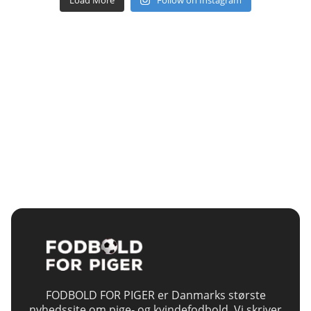
Load More
Follow on Instagram
FODBOLD FOR PIGER er Danmarks største
nyhedssite om pige- og kvindefodbold. Vi skriver