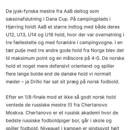
De jysk-fynske mestre fra AaB deltog som
sæsonafslutning i Dana Cup. På campingplads i
Hjørring holdt AaB et større indtog med både deres
U12, U13, U14 og U16 hold, hvor der var overnatning i
tre fællestelte og med forældre i campingvogne. I en
tæt pulje med tre andre gode hold fra Norge blev det
til maksimum point og en målscore på 4-0. De norske
hold et noget mere defensivt orienteret og spiller
flere lange bolde end de danske hold vi normalt
møder – ja Drillo har sat sit præg på norsk fodbold.
Efter en 1/8-finale mod et ikke så godt norsk hold
ventede de russiske mestre (!) fra Chertanovo
Moskva. Chertanovo er et russisk akademi hvor de
bedste russiske fodboldpiger bor, går i skole og
spiller fodbold. Niveauet i kampen er sindssygt højt