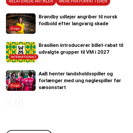
RELATEREDE ARTIKLER
MERE FRA FORFATTEREN
Brøndby udlejer angriber til norsk
fodbold efter langvarig skade
A-Liga
Brasilien introducerer billet-rabat til
udvalgte grupper til VM i 2027
INTERNATIONALT
AaB henter landsholdsspiller og
forlænger med ung nøglespiller før
B-Liga
sæsonstart