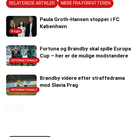
RELATEREDE ARTIKLER
MERE FRA FORFATTEREN
Paula Groth-Hansen stopper i FC
København
A-Liga
Fortuna og Brøndby skal spille Europa
Cup – her er de mulige modstandere
INTERNATIONALT
Brøndby videre efter straffedrama
mod Slavia Prag
INTERNATIONALT