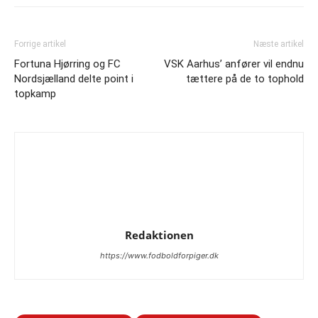
Forrige artikel
Næste artikel
Fortuna Hjørring og FC
VSK Aarhus’ anfører vil endnu
Nordsjælland delte point i
tættere på de to tophold
topkamp
Redaktionen
https://www.fodboldforpiger.dk