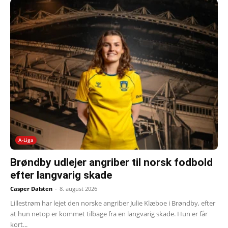
A-Liga
Brøndby udlejer angriber til norsk fodbold
efter langvarig skade
Casper Dalsten
-
8. august 2026
Lillestrøm har lejet den norske angriber Julie Klæboe i Brøndby, efter
at hun netop er kommet tilbage fra en langvarig skade. Hun er får
kort...