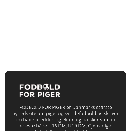
FODBOLD FOR PIGER er Danmarks største
nyhedssite om pige- og kvindefodbold. Vi skriver
om både bredden og eliten og dækker som de
eneste både U16 DM, U19 DM, Gjensidige