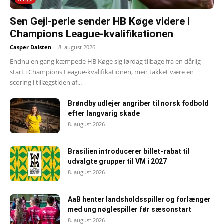
Sen Gejl-perle sender HB Køge videre i
Champions League-kvalifikationen
Casper Dalsten
-
8. august 2026
Endnu en gang kæmpede HB Køge sig lørdag tilbage fra en dårlig
start i Champions League-kvalifikationen, men takket være en
scoring i tillægstiden af...
Brøndby udlejer angriber til norsk fodbold
efter langvarig skade
8. august 2026
Brasilien introducerer billet-rabat til
udvalgte grupper til VM i 2027
8. august 2026
AaB henter landsholdsspiller og forlænger
med ung nøglespiller før sæsonstart
8. august 2026