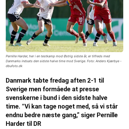
Pernille Harder, her i en testkamp mod Østrig sidste år, er tilfreds med
Danmarks indsats den sidste halve time mod Sverige. Foto: Anders Kjærbye -
dbufoto.dk
Danmark tabte fredag aften 2-1 til
Sverige men formåede at presse
svenskerne i bund i den sidste halve
time. “Vi kan tage noget med, så vi står
endnu bedre næste gang,” siger Pernille
Harder til DR