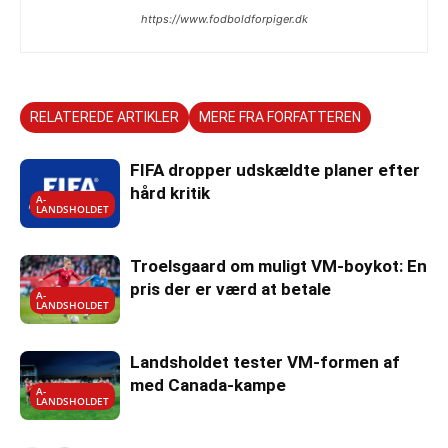
https://www.fodboldforpiger.dk
RELATEREDE ARTIKLER
MERE FRA FORFATTEREN
FIFA dropper udskældte planer efter
hård kritik
A-
LANDSHOLDET
Troelsgaard om muligt VM-boykot: En
pris der er værd at betale
A-
LANDSHOLDET
Landsholdet tester VM-formen af
med Canada-kampe
A-
LANDSHOLDET