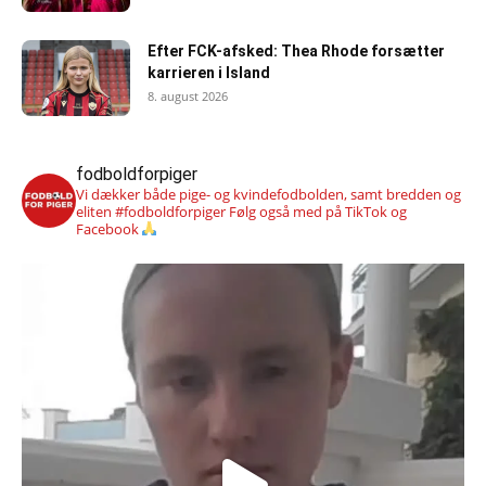
Efter FCK-afsked: Thea Rhode forsætter
karrieren i Island
8. august 2026
fodboldforpiger
Vi dækker både pige- og kvindefodbolden, samt bredden og
eliten #fodboldforpiger
Følg også med på TikTok og
Facebook