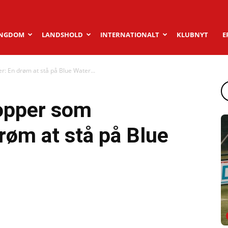
NGDOM
LANDSHOLD
INTERNATIONALT
KLUBNYT
E
: En drøm at stå på Blue Water...
opper som
røm at stå på Blue