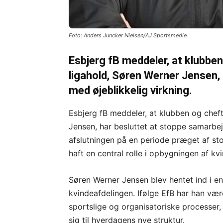
Foto: Anders Juncker Nielsen/AJ Sportsmedie.
Esbjerg fB meddeler, at klubbe
ligahold, Søren Werner Jensen,
med øjeblikkelig virkning.
Esbjerg fB meddeler, at klubben og chef
Jensen, har besluttet at stoppe samarbej
afslutningen på en periode præget af st
haft en central rolle i opbygningen af kv
Søren Werner Jensen blev hentet ind i e
kvindeafdelingen. Ifølge EfB har han væ
sportslige og organisatoriske processer,
sig til hverdagens nye struktur.