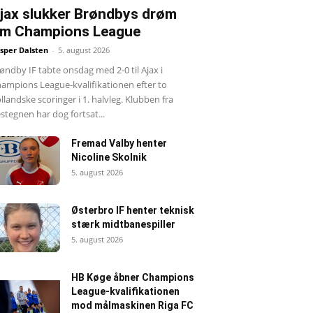
jax slukker Brøndbys drøm
m Champions League
sper Dalsten
-
5. august 2026
øndby IF tabte onsdag med 2-0 til Ajax i
ampions League-kvalifikationen efter to
llandske scoringer i 1. halvleg. Klubben fra
stegnen har dog fortsat...
Fremad Valby henter
Nicoline Skolnik
5. august 2026
Østerbro IF henter teknisk
stærk midtbanespiller
5. august 2026
HB Køge åbner Champions
League-kvalifikationen
mod målmaskinen Riga FC