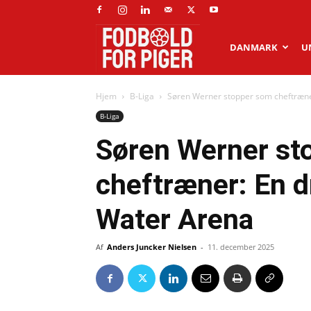
Fodbold
DANMARK
U
Hjem
B-Liga
Søren Werner stopper som cheftræner
for
B-Liga
Søren Werner st
piger
cheftræner: En d
Water Arena
Af
Anders Juncker Nielsen
-
11. december 2025