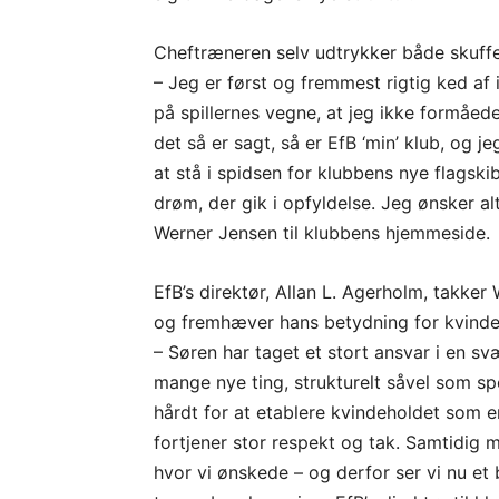
Cheftræneren selv udtrykker både skuffel
– Jeg er først og fremmest rigtig ked af 
på spillernes vegne, at jeg ikke formåede 
det så er sagt, så er EfB ‘min’ klub, og 
at stå i spidsen for klubbens nye flagsk
drøm, der gik i opfyldelse. Jeg ønsker alt
Werner Jensen til klubbens hjemmeside.
EfB’s direktør, Allan L. Agerholm, takker
og fremhæver hans betydning for kvindeh
– Søren har taget et stort ansvar i en 
mange nye ting, strukturelt såvel som spo
hårdt for at etablere kvindeholdet som en
fortjener stor respekt og tak. Samtidig m
hvor vi ønskede – og derfor ser vi nu et 