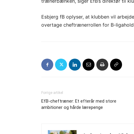
trænerbænken, siger EfB’s direktør til 
Esbjerg fB oplyser, at klubben vil arbejde
overtage cheftrænerrollen for B-ligahold
Forrige artikel
EfB-cheftræner: Et efterår med store
ambitioner og hårde lærepenge