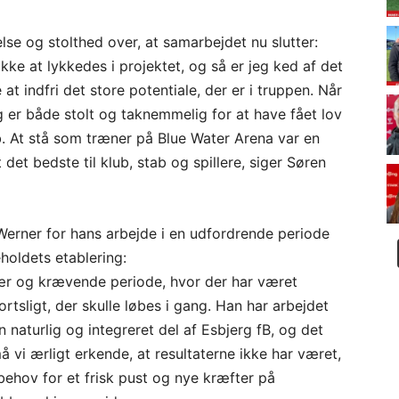
se og stolthed over, at samarbejdet nu slutter:
ikke at lykkedes i projektet, og så er jeg ked af det
at indfri det store potentiale, der er i truppen. Når
jeg er både stolt og taknemmelig for at have fået lov
ib. At stå som træner på Blue Water Arena var en
 det bedste til klub, stab og spillere, siger Søren
 Werner for hans arbejde i en udfordrende periode
oldets etablering:
svær og krævende periode, hvor der har været
rtsligt, der skulle løbes i gang. Han har arbejdet
 naturlig og integreret del af Esbjerg fB, og det
å vi ærligt erkende, at resultaterne ikke har været,
behov for et frisk pust og nye kræfter på