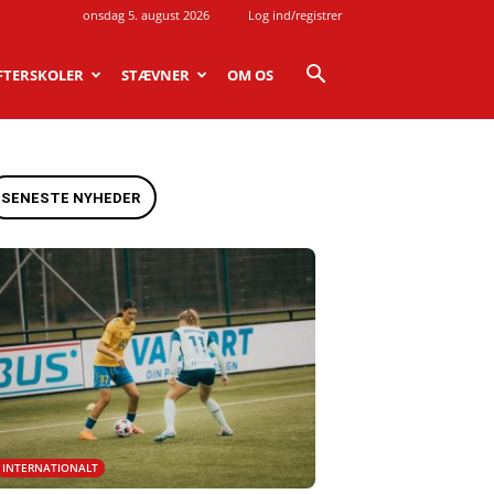
onsdag 5. august 2026
Log ind/registrer
FTERSKOLER
STÆVNER
OM OS
SENESTE NYHEDER
INTERNATIONALT