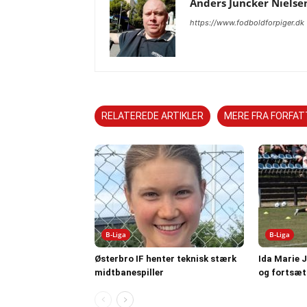
Anders Juncker Nielse
https://www.fodboldforpiger.dk
RELATEREDE ARTIKLER
MERE FRA FORFA
B-Liga
B-Liga
Østerbro IF henter teknisk stærk
Ida Marie 
midtbanespiller
og fortsæt