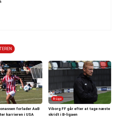
n
TTEREN
B-Liga
Jonassen forlader AaB
Viborg FF går efter at tage næste
ter karrieren i USA
skridt i B-ligaen