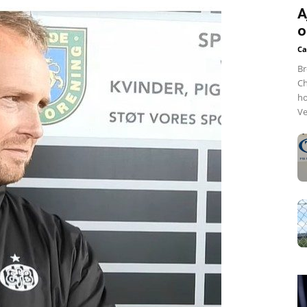
A
o
Ca
Br
Ch
ho
Ve