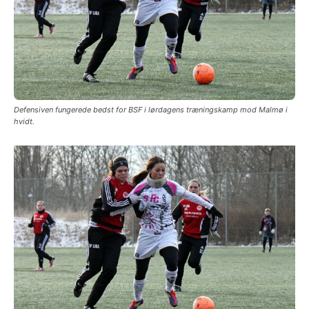
Defensiven fungerede bedst for BSF i lørdagens træningskamp mod Malmø i
hvidt.