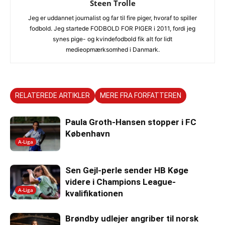
Steen Trolle
Jeg er uddannet journalist og far til fire piger, hvoraf to spiller
fodbold. Jeg startede FODBOLD FOR PIGER i 2011, fordi jeg
synes pige- og kvindefodbold fik alt for lidt
medieopmærksomhed i Danmark.
RELATEREDE ARTIKLER
MERE FRA FORFATTEREN
Paula Groth-Hansen stopper i FC
København
A-Liga
Sen Gejl-perle sender HB Køge
videre i Champions League-
A-Liga
kvalifikationen
Brøndby udlejer angriber til norsk