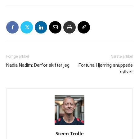
Forrige artikel
Næste artikel
Nadia Nadim: Derfor skifter jeg
Fortuna Hjørring snuppede
sølvet
Steen Trolle