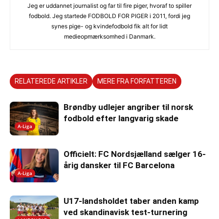
Jeg er uddannet journalist og far til fire piger, hvoraf to spiller
fodbold. Jeg startede FODBOLD FOR PIGER i 2011, fordi jeg
synes pige- og kvindefodbold fik alt for lidt
medieopmærksomhed i Danmark.
RELATEREDE ARTIKLER
MERE FRA FORFATTEREN
Brøndby udlejer angriber til norsk
fodbold efter langvarig skade
A-Liga
Officielt: FC Nordsjælland sælger 16-
årig dansker til FC Barcelona
A-Liga
U17-landsholdet taber anden kamp
ved skandinavisk test-turnering