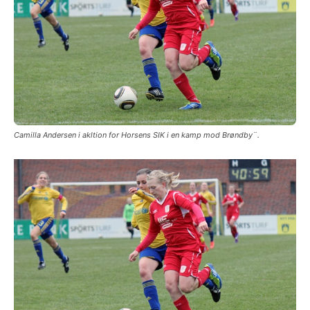
Camilla Andersen i akltion for Horsens SIK i en kamp mod Brøndby¨.