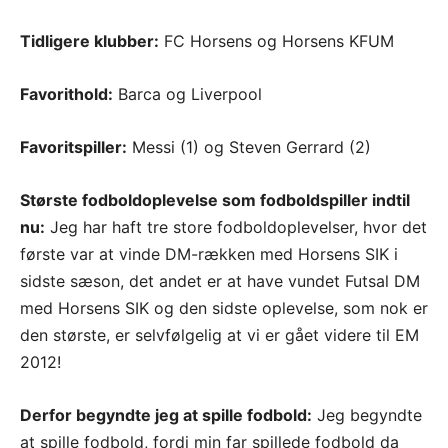
Tidligere klubber:
FC Horsens og Horsens KFUM
Favorithold:
Barca og Liverpool
Favoritspiller:
Messi (1) og Steven Gerrard (2)
Største fodboldoplevelse som fodboldspiller indtil
nu:
Jeg har haft tre store fodboldoplevelser, hvor det
første var at vinde DM-rækken med Horsens SIK i
sidste sæson, det andet er at have vundet Futsal DM
med Horsens SIK og den sidste oplevelse, som nok er
den største, er selvfølgelig at vi er gået videre til EM
2012!
Derfor begyndte jeg at spille fodbold:
Jeg begyndte
at spille fodbold, fordi min far spillede fodbold da