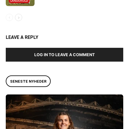
LANDSHOLD
LEAVE A REPLY
LOG IN TO LEAVE A COMMENT
SENESTE NYHEDER