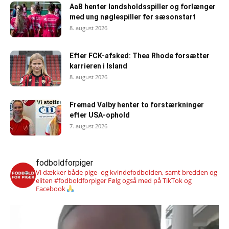
AaB henter landsholdsspiller og forlænger
med ung nøglespiller før sæsonstart
8. august 2026
Efter FCK-afsked: Thea Rhode forsætter
karrieren i Island
8. august 2026
Fremad Valby henter to forstærkninger
efter USA-ophold
7. august 2026
fodboldforpiger
Vi dækker både pige- og kvindefodbolden, samt bredden og
eliten #fodboldforpiger
Følg også med på TikTok og
Facebook