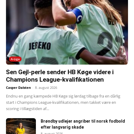
A-Liga
Sen Gejl-perle sender HB Køge videre i
Champions League-kvalifikationen
Casper Dalsten
-
8. august 2026
Endnu en gang kæmpede HB Køge sig lørdag tilbage fra en dårlig
start i Champions League-kvalifikationen, men takket være en
scoring i tillægstiden af...
Brøndby udlejer angriber til norsk fodbold
efter langvarig skade
8. august 2026