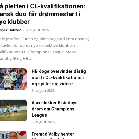
å pletten i CL-kvalifikationen:
ansk duo får drømmestart i
ye klubber
sper Dalsten
-
6. august 2026
de Josefine Funch og Alma Aagaard kom onsdag
 tavlen for deres nye respektive klubber i
alifikationen til Champions League. Mens
øndby IF og HB...
HB Køge overvinder dårlig
start i CL-kvalifikationen
og spiller sig videre
6. august 2026
Ajax slukker Brøndbys
drøm om Champions
League
5. august 2026
Fremad Valby henter