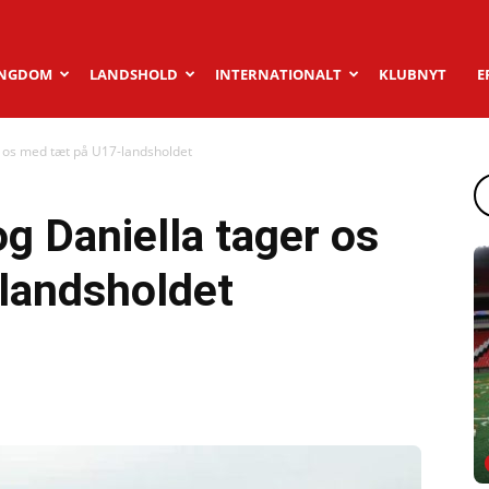
NGDOM
LANDSHOLD
INTERNATIONALT
KLUBNYT
E
r os med tæt på U17-landsholdet
og Daniella tager os
landsholdet