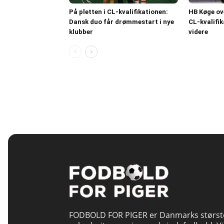
På pletten i CL-kvalifikationen:
HB Køge ove
Dansk duo får drømmestart i nye
CL-kvalifik
klubber
videre
FODBOLD FOR PIGER er Danmarks størst