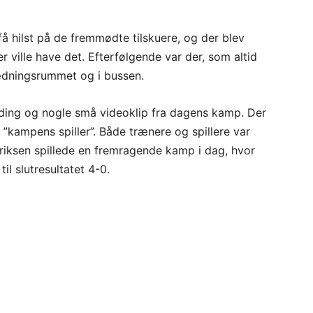
t få hilst på de fremmødte tilskuere, og der blev
r ville have det. Efterfølgende var der, som altid
ædningsrummet og i bussen.
unding og nogle små videoklip fra dagens kamp. Der
 ”kampens spiller”. Både trænere og spillere var
iksen spillede en fremragende kamp i dag, hvor
il slutresultatet 4-0.