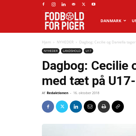
Fodbold
DANMARK
U
Hjem
NYHEDER
Dagbog: Cecilie og Daniella tage
for
NYHEDER
LANDSHOLD
U17
Dagbog: Cecilie 
piger
med tæt på U17-
Af
Redaktionen
-
16. oktober 2018