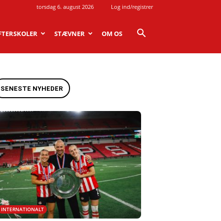
torsdag 6. august 2026
Log ind/registrer
FTERSKOLER
STÆVNER
OM OS
SENESTE NYHEDER
INTERNATIONALT