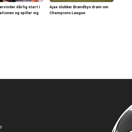
rvinder dårlig start i
Ajax slukker Brøndbys drøm om
ationen og spiller sig
Champions League
e