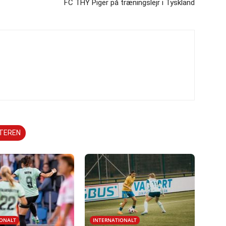
FC THY Piger på træningslejr i Tyskland
TTEREN
IONALT
INTERNATIONALT