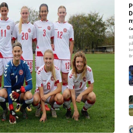
P
D
n
Ca
Bå
på
kv
Br