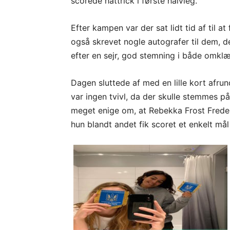
scorede hattrick i første halvleg.
Efter kampen var der sat lidt tid af til a
også skrevet nogle autografer til dem, de
efter en sejr, god stemning i både omkl
Dagen sluttede af med en lille kort afr
var ingen tvivl, da der skulle stemmes på
meget enige om, at Rebekka Frost Freder
hun blandt andet fik scoret et enkelt mål t