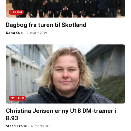
U18 DM
Dagbog fra turen til Skotland
Dana Cup
-
7. marts 2019
NYHEDER
Christina Jensen er ny U18 DM-træner i
B.93
Steen Trolle
-
6. marts 2019