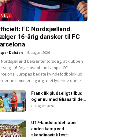
A-Liga
fficielt: FC Nordsjælland
ælger 16-årig dansker til FC
arcelona
sper Dalsten
-
6. august 2026
 Nordsjælland bekræfter torsdag, at klubben
r solgt 16-årige Josephine Lamp til FC
rcelona. Europas bedste kvindefodboldklub
r denne sommer tilgang af et lysende dansk...
Frank fik pludseligt tilbud
og er nu med Ghana til de...
6. august 2026
U17-landsholdet taber
anden kamp ved
skandinavisk test-