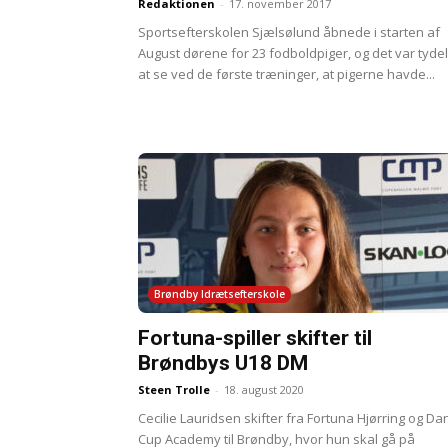
Redaktionen
-
17. november 2017
Sportsefterskolen Sjælsølund åbnede i starten af
August dørene for 23 fodboldpiger, og det var tydel
at se ved de første træninger, at pigerne havde...
Brøndby Idrætsefterskole
Fortuna-spiller skifter til
Brøndbys U18 DM
Steen Trolle
-
18. august 2020
Cecilie Lauridsen skifter fra Fortuna Hjørring og Da
Cup Academy til Brøndby, hvor hun skal gå på