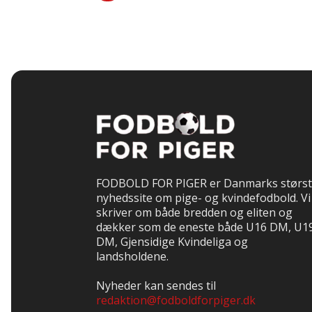
FODBOLD FOR PIGER er Danmarks størs
nyhedssite om pige- og kvindefodbold. Vi
skriver om både bredden og eliten og
dækker som de eneste både U16 DM, U1
DM, Gjensidige Kvindeliga og
landsholdene.
Nyheder kan sendes til
redaktion@fodboldforpiger.dk