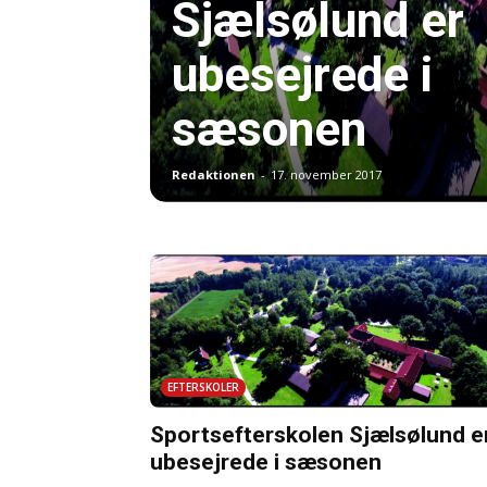
Sjælsølund er
ubesejrede i
sæsonen
Redaktionen
-
17. november 2017
EFTERSKOLER
Sportsefterskolen Sjælsølund e
ubesejrede i sæsonen