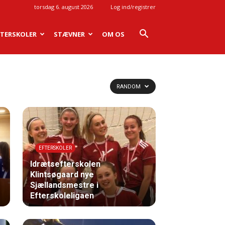
torsdag 6. august 2026
Log ind/registrer
FTERSKOLER
STÆVNER
OM OS
RANDOM
EFTERSKOLER
Idrætsefterskolen
Klintsøgaard nye
Sjællandsmestre i
Efterskoleligaen