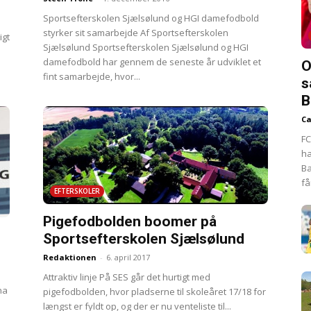
Sportsefterskolen Sjælsølund og HGI damefodbold
styrker sit samarbejde Af Sportsefterskolen
igt
Sjælsølund Sportsefterskolen Sjælsølund og HGI
damefodbold har gennem de seneste år udviklet et
O
fint samarbejde, hvor...
s
B
Ca
FC
ha
Ba
få
EFTERSKOLER
Pigefodbolden boomer på
Sportsefterskolen Sjælsølund
Redaktionen
-
6. april 2017
Attraktiv linje På SES går det hurtigt med
na
pigefodbolden, hvor pladserne til skoleåret 17/18 for
længst er fyldt op, og der er nu venteliste til...