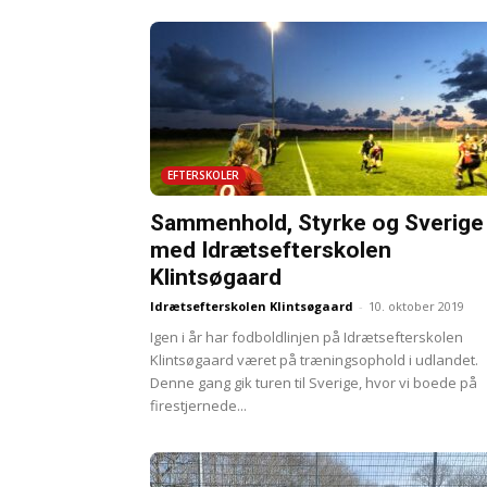
EFTERSKOLER
Sammenhold, Styrke og Sverige
med Idrætsefterskolen
Klintsøgaard
Idrætsefterskolen Klintsøgaard
-
10. oktober 2019
Igen i år har fodboldlinjen på Idrætsefterskolen
Klintsøgaard været på træningsophold i udlandet.
Denne gang gik turen til Sverige, hvor vi boede på
firestjernede...