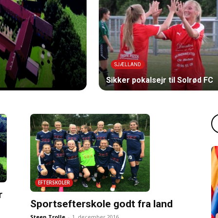
SJÆLLAND
Sikker pokalsejr til Solrød FC
EFTERSKOLER
r
Sportsefterskole godt fra land
Steen Trolle
-
1. december 2016