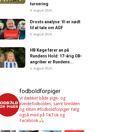
turnering
6. august 2026
Drosts analyse: Vi er nødt
til at tale om AGF
6. august 2026
HB Køge fører an på
Rundens Hold: 17-årig OB-
angriber er Rundens...
6. august 2026
fodboldforpiger
Vi dækker både pige- og
kvindefodbolden, samt bredden
og eliten #fodboldforpiger
Følg
også med på TikTok og
Facebook