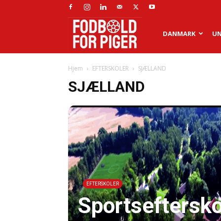
Fodbold
DANMARK
U
Hjem
EFTERSKOLER
SJÆLLAND
for
SJÆLLAND
piger
EFTERSKOLER
Sportseftersk