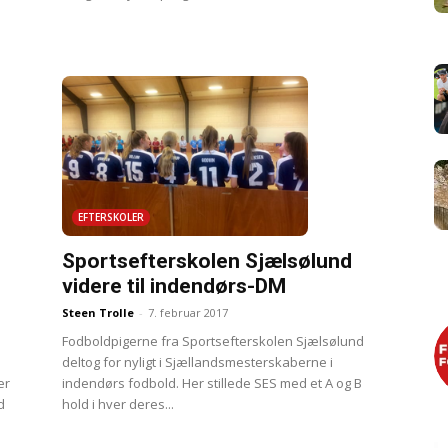
EFTERSKOLER
Sportsefterskolen Sjælsølund
videre til indendørs-DM
Steen Trolle
-
7. februar 2017
Fodboldpigerne fra Sportsefterskolen Sjælsølund
deltog for nyligt i Sjællandsmesterskaberne i
er
indendørs fodbold. Her stillede SES med et A og B
d
hold i hver deres...