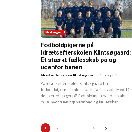
Klintsøgaard
Fodboldpigerne på
Idrætsefterskolen Klintsøgaard:
Et stærkt fællesskab på og
udenfor banen
Idrætsefterskolen Klintsøgaard
-
19. maj 2025
På Idrætsefterskolen Klintsøgaard har
fodboldpigerne skabt et unikt fællesskab. Med 19
dedikerede piger på fodboldlinjen har de skabt et
miljø, hvor træningsparathed og fællesskab...
1
2
3
...
6