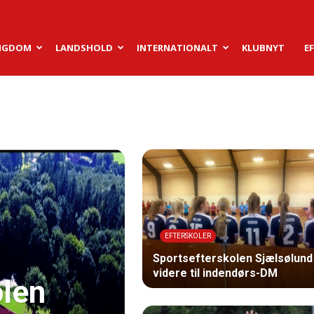
NGDOM
LANDSHOLD
INTERNATIONALT
KLUBNYT
E
EFTERSKOLER
Sportsefterskolen Sjælsølund
videre til indendørs-DM
olen