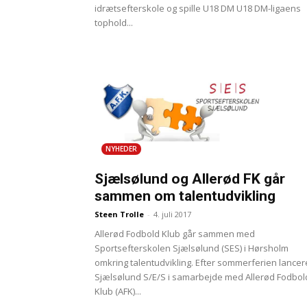
idrætsefterskole og spille U18 DM U18 DM-ligaens
tophold...
NYHEDER
Sjælsølund og Allerød FK går
sammen om talentudvikling
Steen Trolle
-
4. juli 2017
Allerød Fodbold Klub går sammen med
Sportsefterskolen Sjælsølund (SES) i Hørsholm
omkring talentudvikling. Efter sommerferien lancer
Sjælsølund S/E/S i samarbejde med Allerød Fodbol
Klub (AFK)...